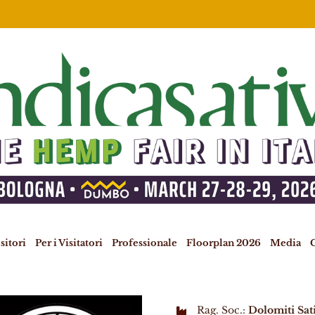
sitori
Per i Visitatori
Professionale
Floorplan 2026
Media
C
Rag. Soc.:
Dolomiti Sat