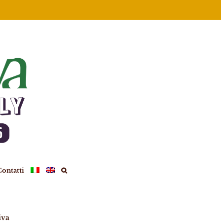
ontatti
iva