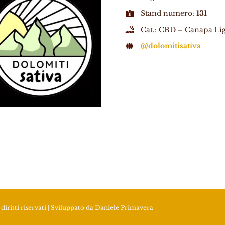
Stand numero:
131
Cat.: CBD – Canapa Li
@dolomitisativa
diritti riservati | Sviluppato da
Daniele Primavera