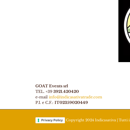
GOAT Events srl
TEL. +39
3921.420420
e-mail
info@indicasativatrade.com
P.I. e C.F.:
IT02359020449
Copyright 2024 Indicasativa | Tutti i 
Privacy Policy