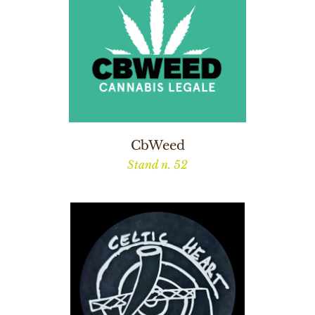
CbWeed
Stand n. 52