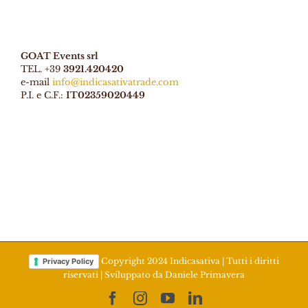
GOAT Events srl
TEL. +39
3921.420420
e-mail
info@indicasativatrade.com
P.I. e C.F.:
IT02359020449
Copyright 2024 Indicasativa | Tutti i diritti
Privacy Policy
riservati | Sviluppato da
Daniele Primavera
Facebook
Instagram
YouTube
LinkedIn