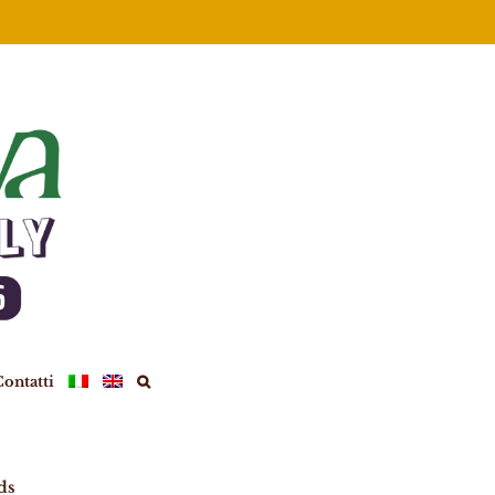
ontatti
ds