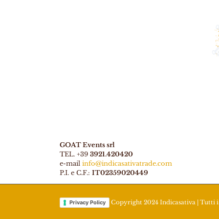
GOAT Events srl
TEL. +39
3921.420420
e-mail
info@indicasativatrade.com
P.I. e C.F.:
IT02359020449
Copyright 2024 Indicasativa | Tutti i 
Privacy Policy