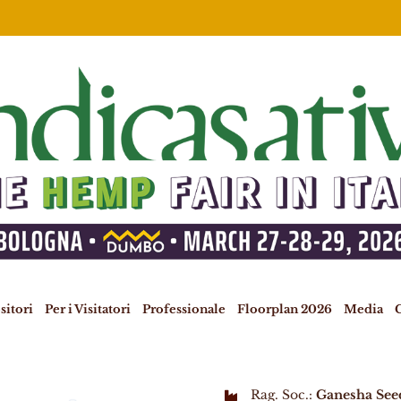
sitori
Per i Visitatori
Professionale
Floorplan 2026
Media
C
Rag. Soc.:
Ganesha See