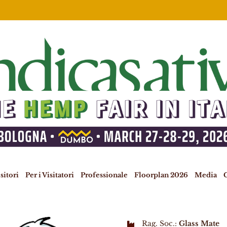
sitori
Per i Visitatori
Professionale
Floorplan 2026
Media
C
Rag. Soc.:
Glass Mate