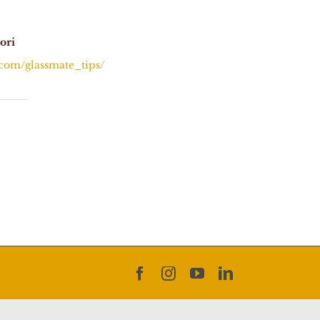
ori
.com/glassmate_tips/
Facebook
Instagram
YouTube
LinkedIn