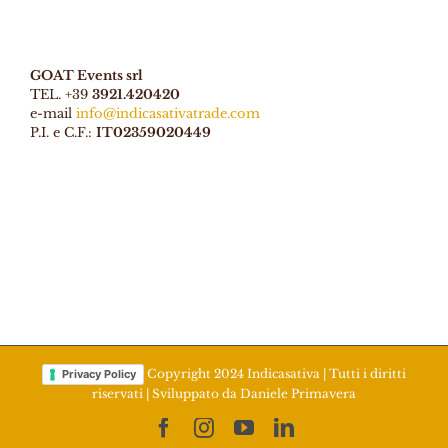
GOAT Events srl
TEL. +39
3921.420420
e-mail
info@indicasativatrade.com
P.I. e C.F.:
IT02359020449
Copyright 2024 Indicasativa | Tutti i diritti
Privacy Policy
riservati | Sviluppato da
Daniele Primavera
Facebook
Instagram
YouTube
LinkedIn