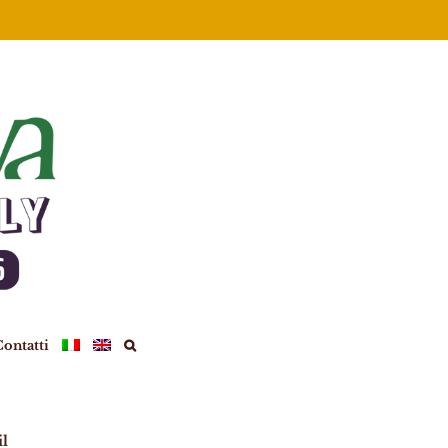
ontatti
l