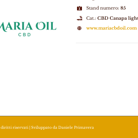
Stand numero:
85
Cat.:
CBD Canapa ligh
www.mariacbdoil.com
diritti riservati | Sviluppato da
Daniele Primavera