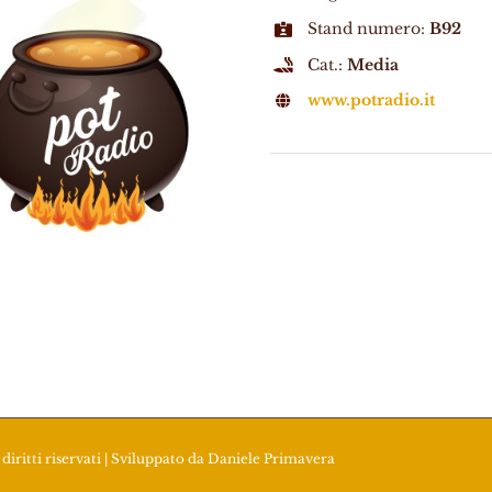
Stand numero:
B92
Cat.:
Media
www.potradio.it
diritti riservati | Sviluppato da
Daniele Primavera