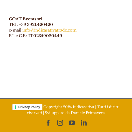
GOAT Events srl
TEL. +39
3921.420420
e-mail
info@indicasativatrade.com
P.I. e C.F.:
IT02359020449
Copyright 2024 Indicasativa | Tutti i diritti
Privacy Policy
riservati | Sviluppato da
Daniele Primavera
Facebook
Instagram
YouTube
LinkedIn