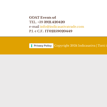
GOAT Events srl
TEL. +39
3921.420420
e-mail
info@indicasativatrade.com
P.I. e C.F.:
IT02359020449
Copyright 2024 Indicasativa | Tutti i 
Privacy Policy