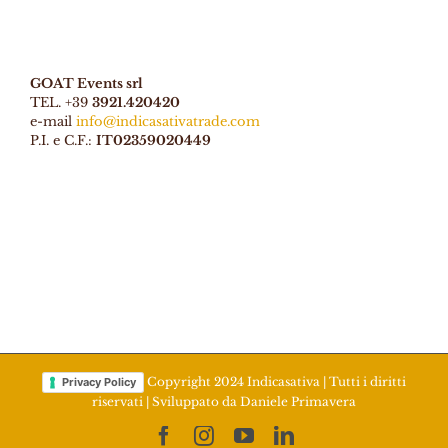
GOAT Events srl
TEL. +39
3921.420420
e-mail
info@indicasativatrade.com
P.I. e C.F.:
IT02359020449
Copyright 2024 Indicasativa | Tutti i diritti
Privacy Policy
riservati | Sviluppato da
Daniele Primavera
Facebook
Instagram
YouTube
LinkedIn