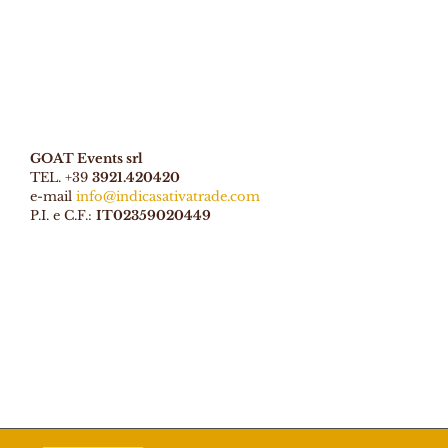
GOAT Events srl
TEL. +39
3921.420420
e-mail
info@indicasativatrade.com
P.I. e C.F.:
IT02359020449