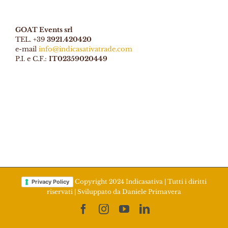
GOAT Events srl
TEL. +39
3921.420420
e-mail
info@indicasativatrade.com
P.I. e C.F.:
IT02359020449
Copyright 2024 Indicasativa | Tutti i diritti
Privacy Policy
riservati | Sviluppato da
Daniele Primavera
Facebook
Instagram
YouTube
LinkedIn