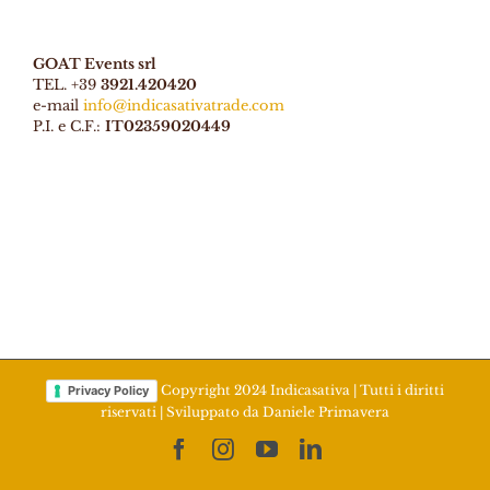
GOAT Events srl
TEL. +39
3921.420420
e-mail
info@indicasativatrade.com
P.I. e C.F.:
IT02359020449
Copyright 2024 Indicasativa | Tutti i diritti
Privacy Policy
riservati | Sviluppato da
Daniele Primavera
Facebook
Instagram
YouTube
LinkedIn