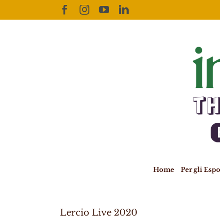
Skip
Facebook
Instagram
YouTube
LinkedIn
to
content
Home
Per gli Espo
Lercio Live 2020