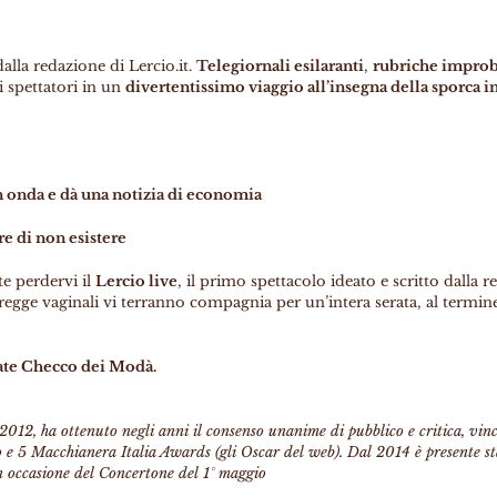
dalla redazione di Lercio.it.
Telegiornali esilaranti
,
rubriche improb
 spettatori in un
divertentissimo viaggio all’insegna della sporca 
in onda e dà una notizia di economia
re di non esistere
e perdervi il
Lercio live
, il primo spettacolo ideato e scritto dalla r
regge vaginali vi terranno compagnia per un’intera serata, al termine
iate Checco dei Modà.
el 2012, ha ottenuto negli anni il consenso unanime di pubblico e critica, vin
 e 5 Macchianera Italia Awards (gli Oscar del web). Dal 2014 è presente sta
n occasione del Concertone del 1° maggio