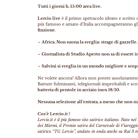
Tutti i giorni h. 15:00 area live.
Lercio live
è il primo spettacolo ideato e scritto 
più famoso e amato d’Italia accompagneranno gli
finzione
.
–
Africa. Non suona la sveglia: strage di gazzelle.
–
Giornalista di Studio Aperto non sa di essere 
–
Salvini si sveglia in un mondo migliore e scop
Ne volete ancora? Allora non potete assolutament
Battute fulminanti, telegiornali improbabili e sco
batteria di pentole in acciaio inox 18/10.
Nessuna selezione all’entrata, a meno che non s
Cos’è Lercio.it ?
Lercio.it è il più famoso sito satirico italiano. Nato n
dei Marmi, il Premio satira del Carnevale di Viareggio
satirico “TG Lercio”, andato in onda anche su Rai 3 i