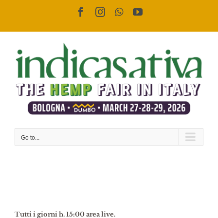
Skip
Facebook
Instagram
WhatsApp
YouTube
to
content
Go to...
Tutti i giorni h. 15:00 area live.