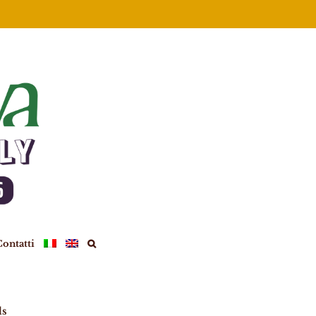
ontatti
ds