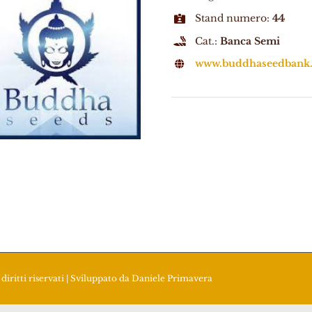
Stand numero:
44
Cat.:
Banca Semi
www.buddhaseedbank
diritti riservati | Sviluppato da
Daniele Primavera