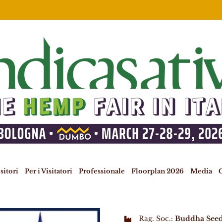
sitori
Per i Visitatori
Professionale
Floorplan 2026
Media
C
Rag. Soc.:
Buddha See